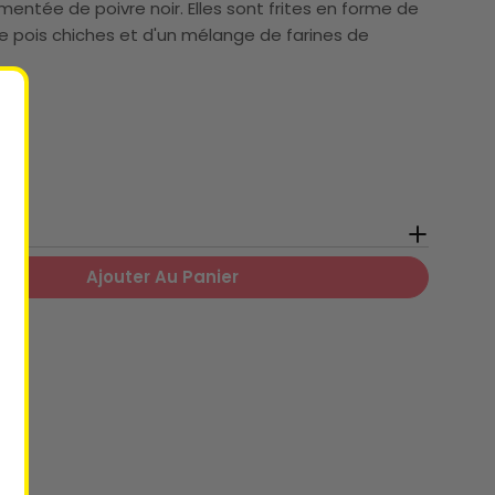
rémentée de
poivre noir. Elles sont
frites en forme de
de pois chiches et d'un mélange de farines de
Ajouter Au Panier
Pour Tuiles Soufflées De Pois Chiches
 Quantité Pour Tuiles Soufflées De Pois Chiches