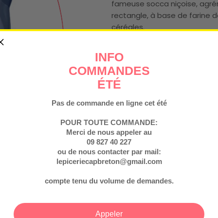
fameuse socca niçoise, ag
rectangle, à base de farine 
céréales.
100g
INFO
Prix
€2,90
COMMANDES
Taxe incluse.
ÉTÉ
régulier
Conservation
Pas de commande en ligne cet été
Quantité
POUR TOUTE COMMANDE:
Diminuer La Quantité 
Augmenter La
Merci de nous appeler au
09 827 40 227
ou de nous contacter par mail:
lepiceriecapbreton@gmail.com
compte tenu du volume de demandes.
Appeler