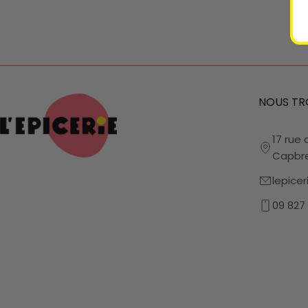
NOUS TR
17 rue 
Capbr
lepice
09 827