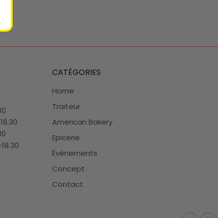
CATÉGORIES
Home
Traiteur
30
-18.30
American Bakery
30
Epicerie
-18.30
Évènements
Concept
Contact