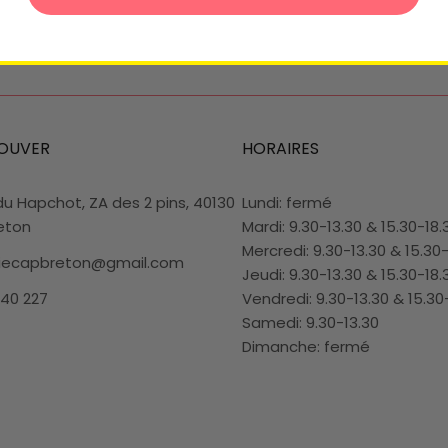
OUVER
HORAIRES
du Hapchot, ZA des 2 pins, 40130
Lundi: fermé
eton
Mardi: 9.30-13.30 & 15.30-18.
Mercredi: 9.30-13.30 & 15.30
riecapbreton@gmail.com
Jeudi: 9.30-13.30 & 15.30-18.
 40 227
Vendredi: 9.30-13.30 & 15.30
Samedi: 9.30-13.30
Dimanche: fermé