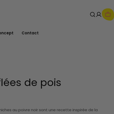
Pan
oncept
Contact
flées de pois
hiches au poivre noir sont u
ne recette inspirée de la