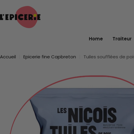
Passer
au
contenu
Home
Traiteur
Accueil
Epicerie fine Capbreton
Tuiles soufflées de po
Passer
aux
informations
sur
le
produit