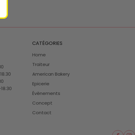
CATÉGORIES
Home
Traiteur
30
-18.30
American Bakery
30
Epicerie
-18.30
Évènements
Concept
Contact