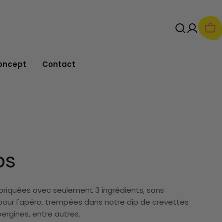
Pan
oncept
Contact
ps
abriquées avec seulement 3 ingrédients, sans
pour l'apéro, trempées dans notre dip de crevettes
bergines, entre autres.