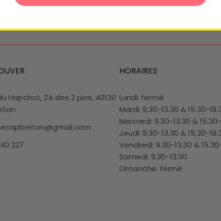
OUVER
HORAIRES
du Hapchot, ZA des 2 pins, 40130
Lundi: fermé
eton
Mardi: 9.30-13.30 & 15.30-18.
Mercredi: 9.30-13.30 & 15.30
riecapbreton@gmail.com
Jeudi: 9.30-13.30 & 15.30-18.
 40 227
Vendredi: 9.30-13.30 & 15.30
Samedi: 9.30-13.30
Dimanche: fermé