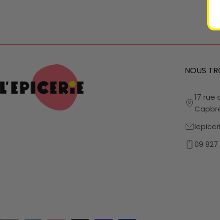
NOUS TR
17 rue 
Capbr
lepice
09 827