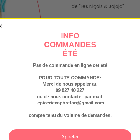
de "Les Niçois & Jajaja"
Prix
€2,90
INFO
Taxe incluse.
COMMANDES
régulier
ÉTÉ
Conservation
Quantité
Pas de commande en ligne cet été
Diminuer La Quantité 
Augmenter La
POUR TOUTE COMMANDE:
Ingredients
Merci de nous appeler au
09 827 40 227
ou de nous contacter par mail:
lepiceriecapbreton@gmail.com
compte tenu du volume de demandes.
Appeler