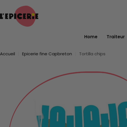
Passer
au
contenu
Home
Traiteur
Accueil
Epicerie fine Capbreton
Tortilla chips
Passer
aux
informations
sur
le
produit