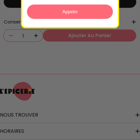
300g
Appeler
Conservation
Quantité
Ajouter Au Panier
Diminuer La Quantité Pour Sauce Tomate
Augmenter La Quantité Pour Sauce
NOUS TROUVER
HORAIRES