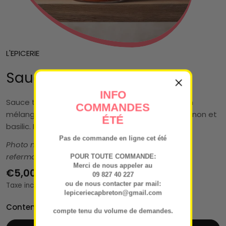
L'EPICERIE
Sauce tomate
INFO
Sauce tomate maison, ou
marinara
en italien : un
COMMANDES
mélange simple et savoureux de tomates, ail, oignon et
ÉTÉ
basilic. Idéale dans les pâtes, pizzas, lasagnes…
Pas de commande en ligne cet été
Photo non contractuelle -
Vendu en bocal verre
refermable 300g
POUR TOUTE COMMANDE:
Merci de nous appeler au
Prix
€5,00
09 827 40 227
ou de nous contacter par mail:
Taxe incluse.
lepiceriecapbreton@gmail.com
régulier
Contenance:
300g
compte tenu du volume de demandes.