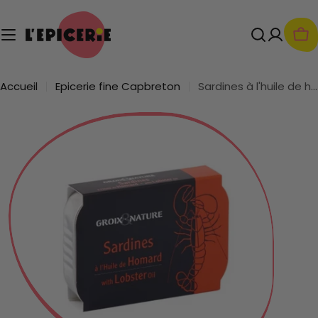
Passer
au
contenu
Pan
Accueil
Epicerie fine Capbreton
Sardines à l'huile de homard
Passer
aux
informations
sur
le
produit
Ouvrir le média 0 en mode modal