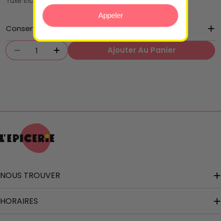
Taxe incluse.
régulier
Appeler
Conservation
Quantité
Ajouter Au Panier
Diminuer La Quantité Pour Sardines À L&#39
Augmenter La Quantité Pour Sardin
NOUS TROUVER
HORAIRES