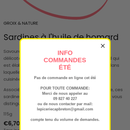
GROIX & NATURE
Sardines à l'huile de homard
Savoureuses sardines préparées à la main et
INFO
délicatement marinées avec de l'huile de homard qui
COMMANDES
est élaborée à partir d'huile de pépins de raisins dans
ÉTÉ
laquelle sont infusées les carapaces de homard
Pas de commande en ligne cet été
cuisinées.
POUR TOUTE COMMANDE:
Associée à cette marinade originale et qualitative, ces
Merci de nous appeler au
sardines à l'huile de homard vous permettront de vous
09 827 40 227
distinguer de la sardine traditionnelle.
ou de nous contacter par mail:
lepiceriecapbreton@gmail.com
115g
compte tenu du volume de demandes.
Prix
€6,70