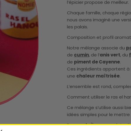
l’épicier propose de meilleur.
Chaque famille, chaque régio
nous avons imaginé une versi
les palais.
Composition et profil aroma
Notre mélange associe du
p
de
cumin
,
de l’
anis vert
, du
de
piment de Cayenne
.
Ces ingrédients apportent à 
une
chaleur maîtrisée
.
L’ensemble est rond, complexe 
Comment utiliser le ras el ha
Ce mélange s’utilise aussi bi
idées simples pour le mettre 
Dans un
tajine
ou un plat mi