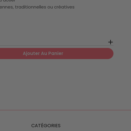
nnes, traditionnelles ou créatives
Ajouter Au Panier
 Pour Ras El Hanout BIO
 Quantité Pour Ras El Hanout BIO
CATÉGORIES