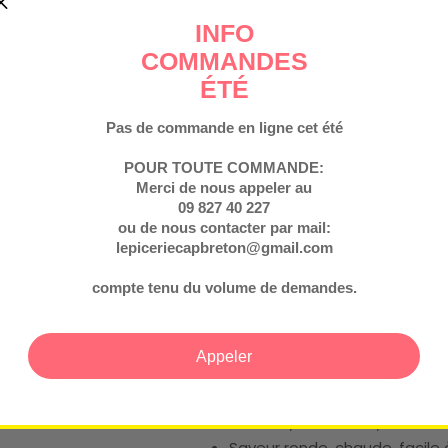
Pour parfumer une marinade 
Saupoudré sur des
légumes 
INFO
lentilles
COMMANDES
Dans une farce maison, des b
ÉTÉ
Pour réchauffer une soupe d
Pas de commande en ligne cet été
Le saviez-vous ?
POUR TOUTE COMMANDE:
Ce mélange n’a pas de compo
Merci de nous appeler au
comptent
jusqu’à 30 épice
09 827 40 227
Mais chez Nomie, on croit à l
ou de nous contacter par mail:
bio va à l’essentiel, avec des
lepiceriecapbreton@gmail.com
Tous les ingrédients sont
iss
compte tenu du volume de demandes.
et assemblés dans notre ateli
Pourquoi choisir le ras el han
Appeler
Recette exclusive maison
Ingrédients 100 % bio
Sans sel, sans sucre, sans add
Saveur ronde, chaude, facile