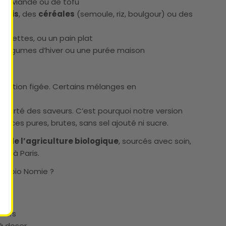
de viande ou de tofu
rôtis
, des
céréales
(semoule, riz, boulgour) ou des
oulettes, ou un pain plat
e légumes d’hiver ou une purée maison
sition figée. Certains mélanges en
s
!
a clarté des saveurs. C’est pourquoi notre version
 épices pures, brutes, sans sel ajouté ni sucre.
us de l’agriculture biologique
, sourcés avec soin,
er à Paris.
out bio Nomie ?
itifs
 à doser