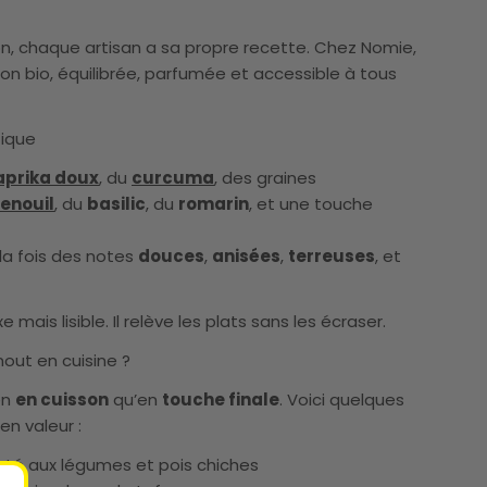
n, chaque artisan a sa propre recette. Chez Nomie,
on bio, équilibrée, parfumée et accessible à tous
tique
aprika doux
,
du
curcuma
, des graines
fenouil
, du
basilic
, du
romarin
, et une touche
la fois des notes
douces
,
anisées
,
terreuses
, et
mais lisible. Il relève les plats sans les écraser.
nout en cuisine ?
en
en cuisson
qu’en
touche finale
. Voici quelques
en valeur :
joté aux légumes et pois chiches