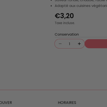
Adapté aux cuisines végétarie
Prix
€3,20
Taxe incluse.
régulier
Conservation
Quantité
Diminuer La Quantité
Augmenter La
OUVER
HORAIRES