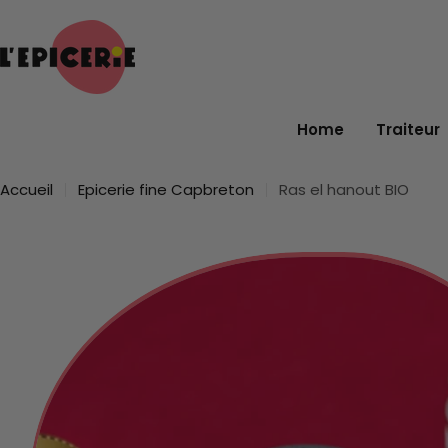
Passer
au
contenu
Home
Traiteur
Accueil
Epicerie fine Capbreton
Ras el hanout BIO
Passer
aux
informations
sur
le
produit