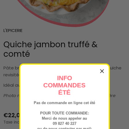
L'EPICERIE
Quiche jambon truffé &
comté
Pâte brisée maison, jambon truffé et comté : la quiche
revisitée, raffinée et originale.
INFO
COMMANDES
Idéal avec une bonne salade (non incluse)
ÉTÉ
Photo non contractuelle - Vendu en boîte patissière
Pas de commande en ligne cet été
POUR TOUTE COMMANDE:
Prix
€22,00
Merci de nous appeler au
Taxe incluse.
09 827 40 227
ou de nous contacter par mail: