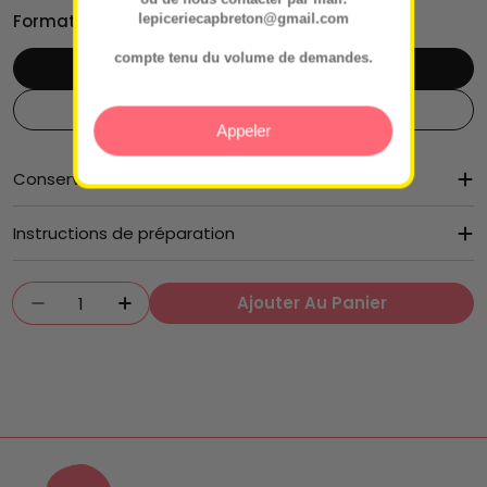
régulier
Format:
4/6p
lepiceriecapbreton@gmail.com
compte tenu du volume de demandes.
4/6p
6/8p
Appeler
Conservation
Instructions de préparation
Quantité
Ajouter Au Panier
Diminuer La Quantité Pour Quiche Jambon 
Augmenter La Quantité Pour Quich