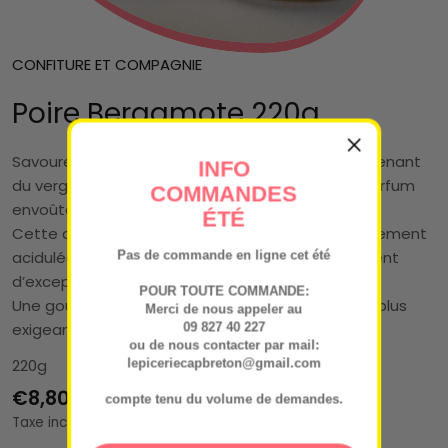
CONFITURE ET COMPAGNIE
Poire Bergamote 220g
Savourez l’alliance raffinée de poires mûres, provenant
INFO
du verger Martine des Hauts-de-France, et du parfum
COMMANDES
envoûtant de la bergamote.
ÉTÉ
Cette confiture délicate, à la fois douce et légèrement
acidulée, transforme chaque tartine en un moment
Pas de commande en ligne cet été
d’exception et sublime vos desserts.
POUR TOUTE COMMANDE:
Une gourmandise subtile qui séduit les palais les plus
Merci de nous appeler au
exigeants.
09 827 40 227
ou de nous contacter par mail:
220g
lepiceriecapbreton@gmail.com
Prix
€8,80
compte tenu du volume de demandes.
Taxe incluse.
régulier