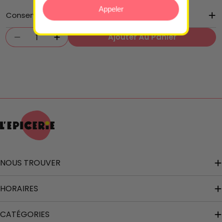
Appeler
Conservation
Quantité
Ajouter Au Panier
Diminuer La Quantité Pour Poire Bergamote 
Augmenter La Quantité Pour Poire 
NOUS TROUVER
HORAIRES
CATÉGORIES