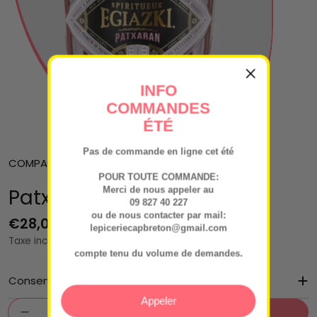
INFO
COMMANDES
ÉTÉ
Pas de commande en ligne cet été
COMPAGNONS DU SPIRITUEUX
POUR TOUTE COMMANDE:
Patxaran Egiazki
Merci de nous appeler au
09 827 40 227
ou de nous contacter par mail:
Prix
€28,00
lepiceriecapbreton@gmail.com
Taxe incluse.
régulier
compte tenu du volume de demandes.
Conservation
Appeler
Quantité
Ajouter Au Panier