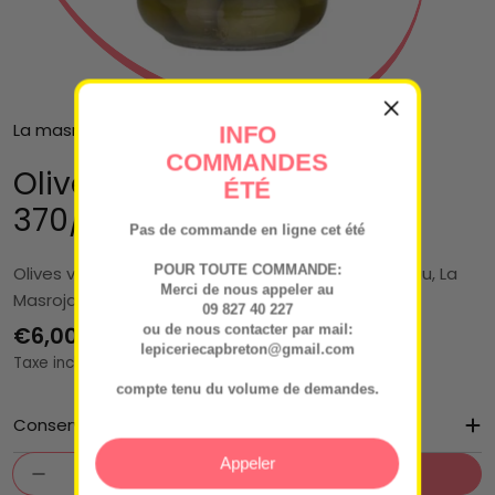
La masrojana EVOOTRADE
INFO
COMMANDES
Olive Gordal Piquante
ÉTÉ
370/210G
Pas de commande en ligne cet été
POUR TOUTE COMMANDE:
Olives vertes variété gordal, piquantes avec noyau, La
Merci de nous appeler au
Masrojana (210 g)
09 827 40 227
Prix
€6,00
ou de nous contacter par mail:
lepiceriecapbreton@gmail.com
Taxe incluse.
régulier
compte tenu du volume de demandes.
Conservation
Quantité
Appeler
Ajouter Au Panier
Diminuer La Quantité Pour Olive Gordal Piq
Augmenter La Quantité Pour Olive 