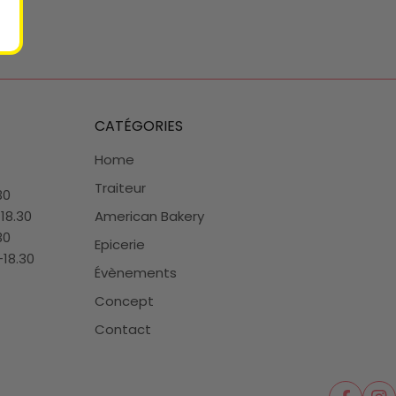
CATÉGORIES
Home
Traiteur
30
-18.30
American Bakery
30
Epicerie
-18.30
Évènements
Concept
Contact