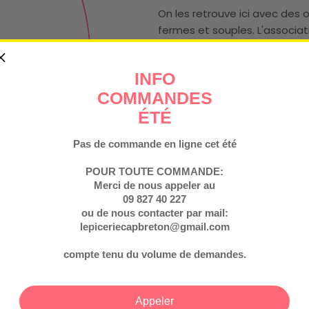
On les retrouve ici avec des o
fermes et souples. L'associa
salées et iodées des anchois 
dont on ne se lasse pas.
INFO
Prix
€3,90
COMMANDES
ÉTÉ
Taxe incluse.
régulier
Pas de commande en ligne cet été
Conservation
Quantité
POUR TOUTE COMMANDE:
Diminuer La Quantité
Augmenter La
Merci de nous appeler au
09 827 40 227
ou de nous contacter par mail:
lepiceriecapbreton@gmail.com
compte tenu du volume de demandes.
Appeler