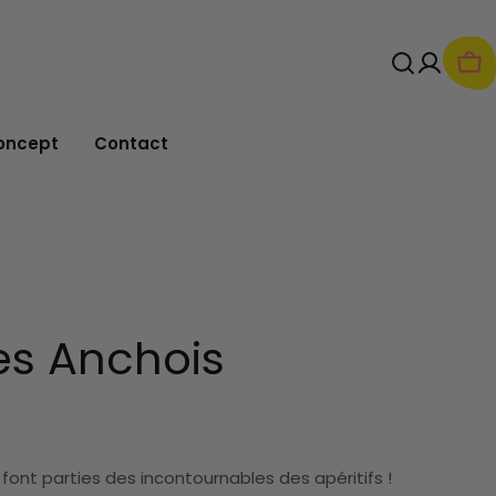
Pan
oncept
Contact
ies Anchois
 font parties des incontournables des apéritifs !