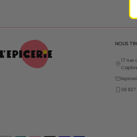
NOUS TR
17 rue 
Capbr
lepice
09 827