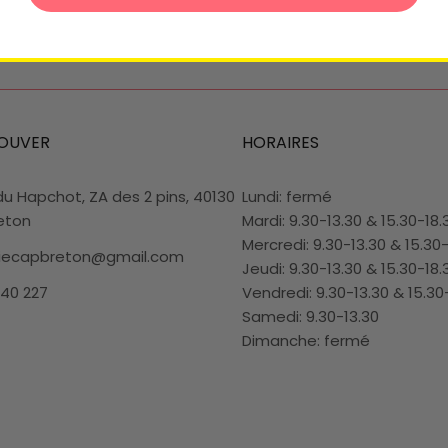
OUVER
HORAIRES
du Hapchot, ZA des 2 pins, 40130
Lundi: fermé
eton
Mardi: 9.30-13.30 & 15.30-18.
Mercredi: 9.30-13.30 & 15.30
riecapbreton@gmail.com
Jeudi: 9.30-13.30 & 15.30-18.
 40 227
Vendredi: 9.30-13.30 & 15.30
Samedi: 9.30-13.30
Dimanche: fermé