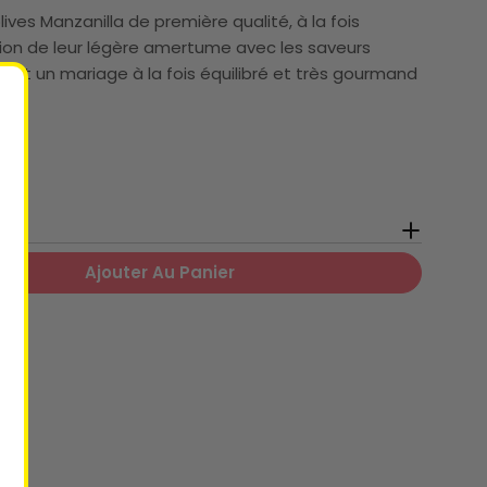
lives Manzanilla de première qualité, à la fois
tion de leur légère amertume avec les saveurs
est un mariage à la fois équilibré et très gourmand
Ajouter Au Panier
 Pour Olive Farcies Anchois 350/150G
 Quantité Pour Olive Farcies Anchois 350/150G