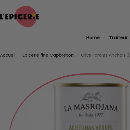
Passer
au
contenu
Home
Traiteur
Accueil
Epicerie fine Capbreton
Olive Farcies Anchois 
Passer
aux
informations
sur
le
produit