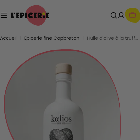
Passer
au
contenu
Pan
Accueil
Epicerie fine Capbreton
Huile d'olive à la truffe blanche
Passer
aux
informations
sur
le
produit
Ouvrir le média 0 en mode modal