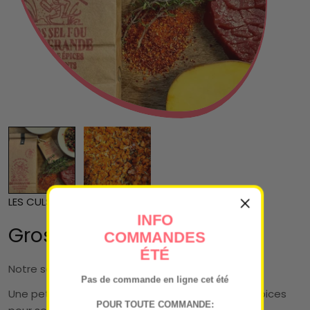
LES CULS SALÉS
INFO
Gros sel fou
COMMANDES
ÉTÉ
Notre sel fou format gros sel.
Pas de commande en ligne cet été
Une petite folie, une farandole de saveurs et d’épices
POUR TOUTE COMMANDE: