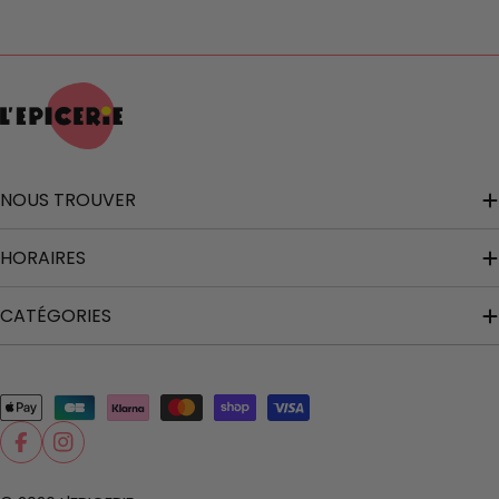
NOUS TROUVER
HORAIRES
CATÉGORIES
Modes
de
Facebook
Instagram
paiement