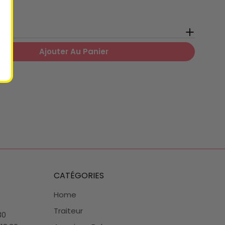
Ajouter Au Panier
Pour Fleur De Sel Au Poivre Noir Fumée
 Quantité Pour Fleur De Sel Au Poivre Noir Fumé
CATÉGORIES
Home
Traiteur
30