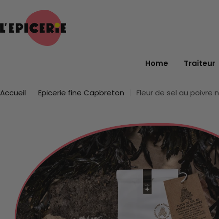
Passer
au
contenu
Home
Traiteur
Accueil
Epicerie fine Capbreton
Fleur de sel au poivre 
Passer
aux
informations
sur
le
produit