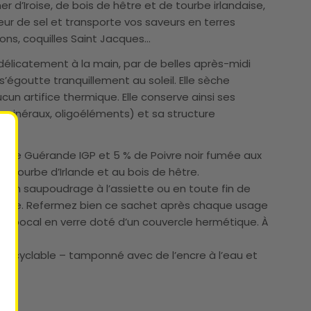
r d’Iroise, de bois de hêtre et de tourbe irlandaise,
ur de sel et transporte vos saveurs en terres
sons, coquilles Saint Jacques…
e délicatement à la main, par de belles après-midi
e s’égoutte tranquillement au soleil. Elle sèche
cun artifice thermique. Elle conserve ainsi ses
ls minéraux, oligoéléments) et sa structure
el de Guérande IGP et 5 % de Poivre noir fumée aux
 la tourbe d’Irlande et au bois de hêtre.
ser en saupoudrage à l’assiette ou en toute fin de
sage. Refermez bien ce sachet après chaque usage
n bocal en verre doté d’un couvercle hermétique. À
é.
t recyclable – tamponné avec de l’encre à l’eau et