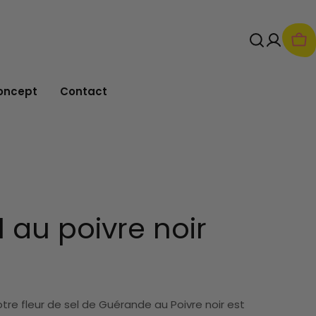
Pan
oncept
Contact
l au poivre noir
otre fleur de sel de Guérande au Poivre noir est