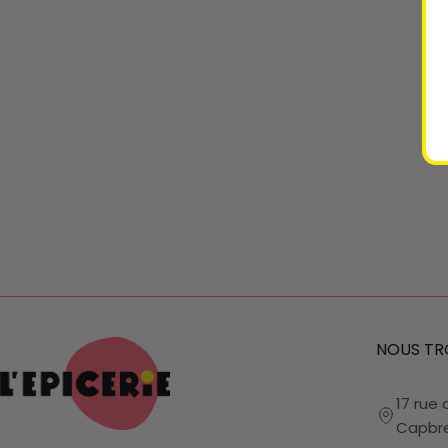
NOUS TR
17 rue 
Capbr