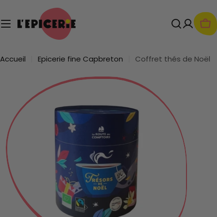
Passer
au
contenu
Pan
Accueil
Epicerie fine Capbreton
Coffret thés de Noël
Passer
aux
informations
sur
le
produit
Ouvrir le média 0 en mode modal