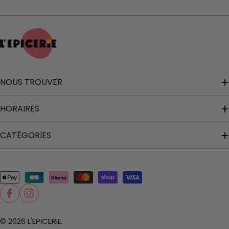
NOUS TROUVER
HORAIRES
CATÉGORIES
Modes
de
Facebook
Instagram
paiement
© 2026
L'EPICERIE
.